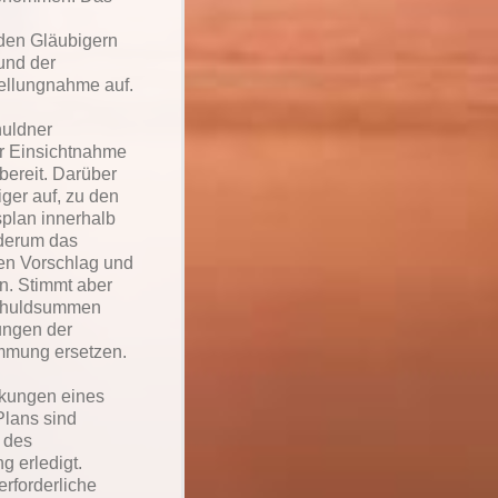
t den Gläubigern
und der
tellungnahme auf.
huldner
ur Einsichtnahme
 bereit. Darüber
ger auf, zu den
plan innerhalb
ederum das
en Vorschlag und
n. Stimmt aber
Schuldsummen
ungen der
immung ersetzen.
rkungen eines
Plans sind
 des
g erledigt.
erforderliche