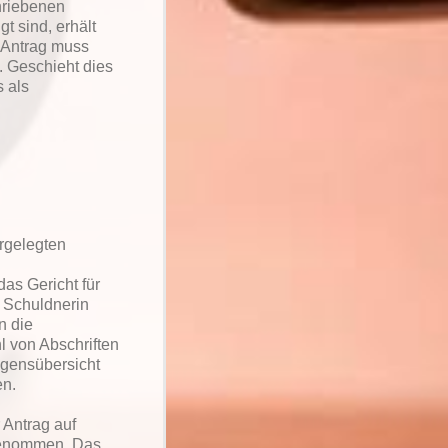
hriebenen
t sind, erhält
r Antrag muss
. Geschieht dies
s als
orgelegten
as Gericht für
e Schuldnerin
n die
l von Abschriften
gensübersicht
en.
r Antrag auf
kgenommen. Das