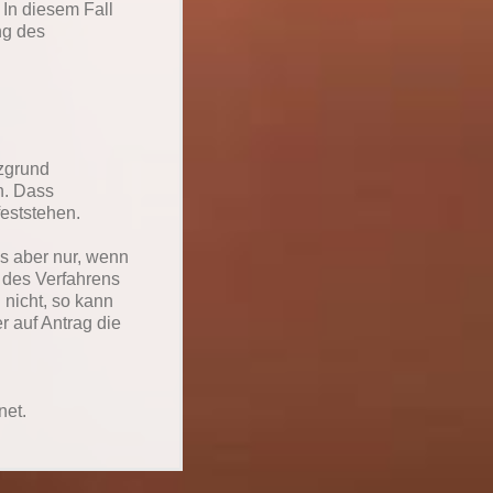
 In diesem Fall
ng des
nzgrund
n. Dass
feststehen.
s aber nur, wenn
 des Verfahrens
 nicht, so kann
r auf Antrag die
net.