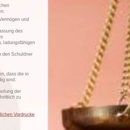
ichen
en:
 Vermögen und
assung des
es
n, ladungsfähigen
en den Schuldner
en, dass die in
ig sind.
teilung der
riftlich zu
lichen Vordrucke