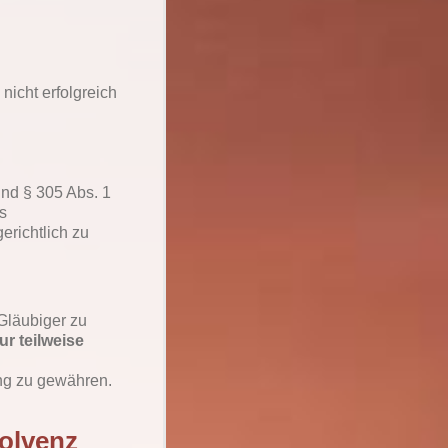
nicht erfolgreich
nd § 305 Abs. 1
s
erichtlich zu
Gläubiger zu
ur teilweise
ng zu gewähren.
solvenz