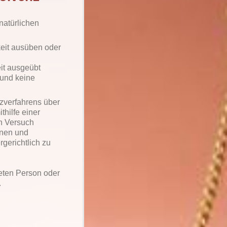
natürlichen
keit ausüben oder
eit ausgeübt
 und keine
.
zverfahrens über
thilfe einer
en Versuch
nnen und
gerichtlich zu
eten Person oder
.